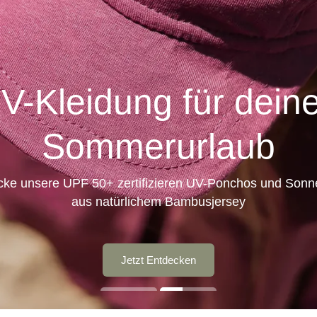
V-Kleidung für dein
Sommerurlaub
cke unsere UPF 50+ zertifizieren UV-Ponchos und Sonn
aus natürlichem Bambusjersey
zum Leinen-Sale
Jetzt Entdecken