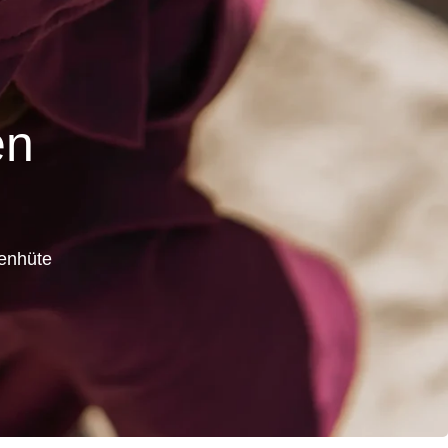
en
enhüte