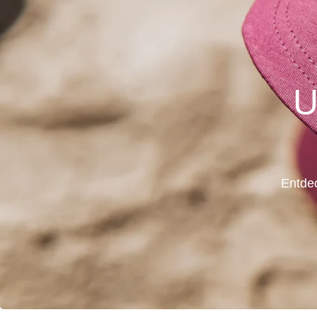
U
Entde